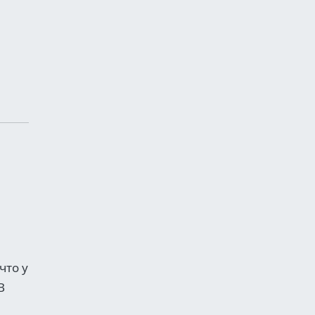
что у
В