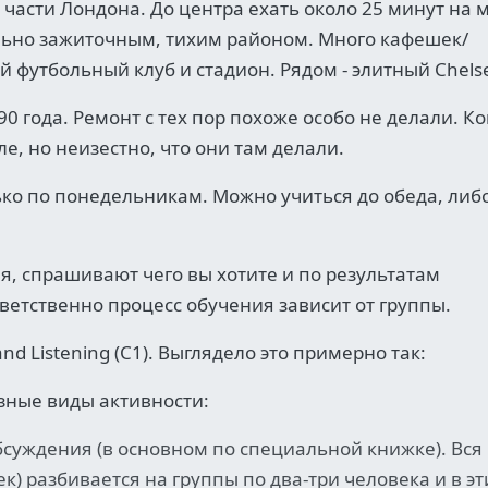
части Лондона. До центра ехать около 25 минут на 
тельно зажиточным, тихим районом. Много кафешек/
й футбольный клуб и стадион. Рядом - элитный Chels
0 года. Ремонт с тех пор похоже особо не делали. Ко
е, но неизестно, что они там делали.
ко по понедельникам. Можно учиться до обеда, либ
, спрашивают чего вы хотите и по результатам
ветственно процесс обучения зависит от группы.
d Listening (С1). Выглядело это примерно так:
азные виды активности:
бсуждения (в основном по специальной книжке). Вся
ек) разбивается на группы по два-три человека и в эт