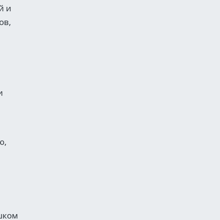
й и
ов,
и
ю,
шком