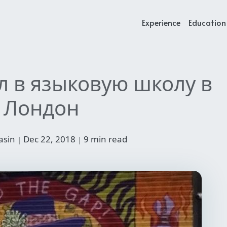
Experience
Education 
л в языковую школу в
Лондон
iasin
Dec 22, 2018
9 min read
|
|