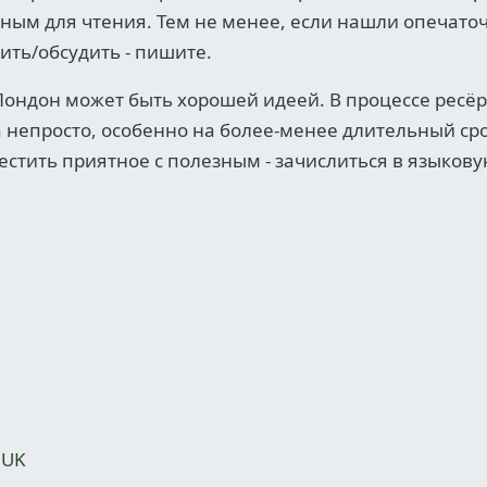
бным для чтения. Тем не менее, если нашли опечато
сить/обсудить - пишите.
 Лондон может быть хорошей идеей. В процессе ресё
а непросто, особенно на более-менее длительный сро
естить приятное с полезным - зачислиться в языков
 UK