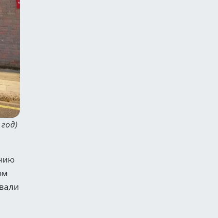
год)
ению
ом
ывали