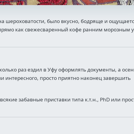
ря на шероховатости, было вкусно, бодряще и ощущает
о, прямо как свежесваренный кофе ранним морозным 
колько раз ездил в Уфу оформлять документы, а осен
ли интересного, просто приятно наконец завершить
якие забавные приставки типа к.т.н., PhD или прост