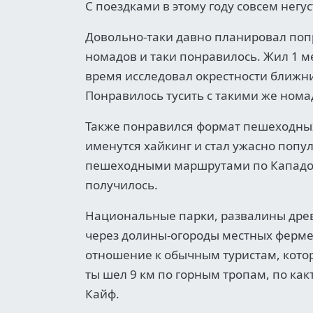
С поездками в этому году совсем негус
Довольно-таки давно планировал поп
номадов и таки понравилось. Жил 1 ме
время исследовал окрестности ближние
Понравилось тусить с такими же нома
Также понравился формат пешеходных
именутся хайкинг и стал ужасно попул
пешеходными маршрутами по Кападоки
получилось.
Национальные парки, развалины древн
через долины-огороды местных ферме
отношение к обычным туристам, кото
ты шел 9 км по горным тропам, по какт
Кайф.