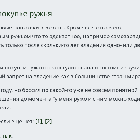
покупке ружья
овые поправки в зоконы. Кроме всего прочего,
вым ружьем что-то адекватное, например самозаря
 только после скольки-то лет владения одно- или дв
 покупки - ужасно зарегулирована и состоит из кучи
ый запрет на владение как в большинстве стран мира
 году, но бросил по какой-то уже не совсем понятной
решения до момента “у меня ружо и с ним можно ход
дели.
если еще нет:
[1]
,
[2]
:
тык
.