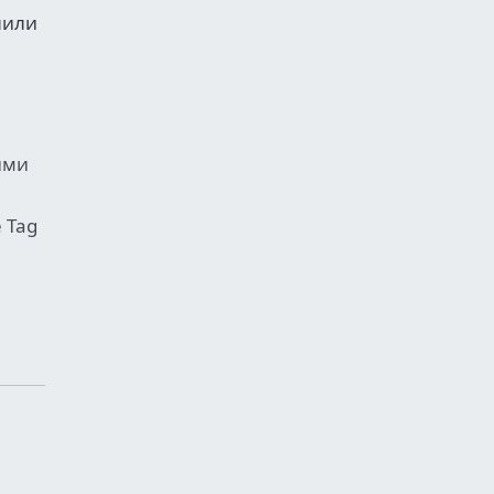
лили
ими
 Tag