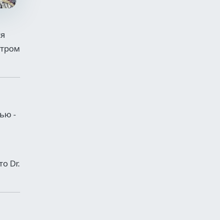
ся
утром
ью -
о Dr.