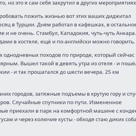
то, но это я сам себя закрутил в других мероприятиях
робовать пожить жизнью вот этих ваших диджитал
сяц в Турции. Днём работал в кафешках, в остально
 и не очень. Стамбул, Кападокия, чуть-чуть Анкара
дами в хостеле, ещё и по-английски можно говорить.
 однодневных походов по природе, который сейчас
ярным. Вышел такой в девять утра из отеля - и пошё
и - и так прошатался до шести вечера. 25 км
их городов, затяжные подъемы в крутую гору и спу
ров. Случайные спутники по пути. Измененное
рые приехали в парк на комфортной машине с конде
усам и через колючие кусты - обходя стаю диких соба